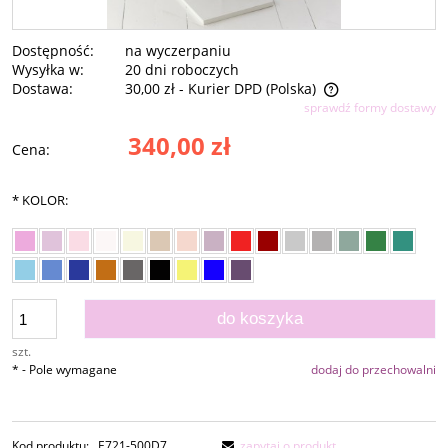
Dostępność:
na wyczerpaniu
Wysyłka w:
20 dni roboczych
Dostawa:
30,00 zł
- Kurier DPD
(Polska)
sprawdź formy dostawy
Cena nie zawiera ewentualnych kosztów płatności
340,00 zł
Cena:
*
KOLOR:
do koszyka
szt.
*
- Pole wymagane
dodaj do przechowalni
Kod produktu:
E721-500D7
zapytaj o produkt