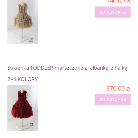
390,00 zł
do koszyka
Sukienka TODDLER marszczona z falbanką, z halką
2-4l KOLORY
370,00 zł
do koszyka